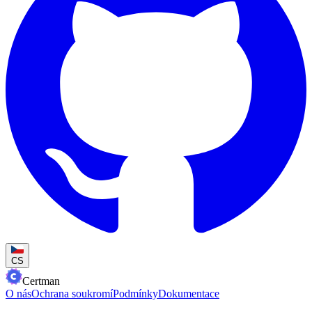
CS
Certman
O nás
Ochrana soukromí
Podmínky
Dokumentace