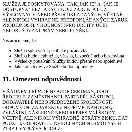
SLUŽBA JE POSKYTOVÁNA "TAK, JAK JE" A "JAK JE
DOSTUPNÁ" BEZ JAKÝCHKOLI ZÁRUK, AŤ UŽ
VÝSLOVNÝCH NEBO PŘEDPOKLÁDANÝCH, VČETNĚ,
ALE NIKOLI VÝHRADNĚ, PŘEDPOKLÁDANÝCH ZÁRUK
PRODEJNOSTI, VHODNOSTI PRO URČITÝ ÚČEL,
NEPORUŠOVÁNÍ PRÁV NEBO PLNĚNÍ.
Nezaručujeme, že:
Služba splní vaše specifické požadavky
Služba bude nepřetržitá, včasná, bezpečná nebo bezchybná
Výsledky používání Služby budou přesné nebo spolehlivé
Jakékoli chyby ve Službě budou opraveny
11. Omezení odpovědnosti
V ŽÁDNÉM PŘÍPADĚ NEBUDE CERTMAN, JEHO
ŘEDITELÉ, ZAMĚSTNANCI, PARTNEŘI, ZÁSTUPCI,
DODAVATELÉ NEBO PŘIDRUŽENÉ SPOLEČNOSTI
ODPOVĚDNI ZA JAKÉKOLI NEPŘÍMÉ, NÁHODNÉ,
ZVLÁŠTNÍ, NÁSLEDNÉ NEBO REPRESIVNÍ ŠKODY,
VČETNĚ, ALE NIKOLI VÝHRADNĚ, ZTRÁTY ZISKU, DAT,
POUŽITÍ, GOODWILLU NEBO JINÝCH NEHMOTNÝCH
ZTRÁT VYPLÝVAJÍCÍCH Z: