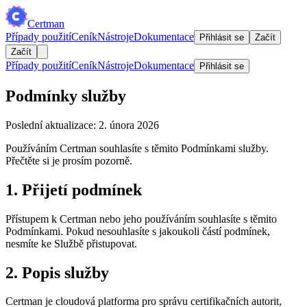
Certman
Případy použití
Ceník
Nástroje
Dokumentace
Přihlásit se
Začít
Začít
Případy použití
Ceník
Nástroje
Dokumentace
Přihlásit se
Podmínky služby
Poslední aktualizace: 2. února 2026
Používáním Certman souhlasíte s těmito Podmínkami služby.
Přečtěte si je prosím pozorně.
1. Přijetí podmínek
Přístupem k Certman nebo jeho používáním souhlasíte s těmito
Podmínkami. Pokud nesouhlasíte s jakoukoli částí podmínek,
nesmíte ke Službě přistupovat.
2. Popis služby
Certman je cloudová platforma pro správu certifikačních autorit,