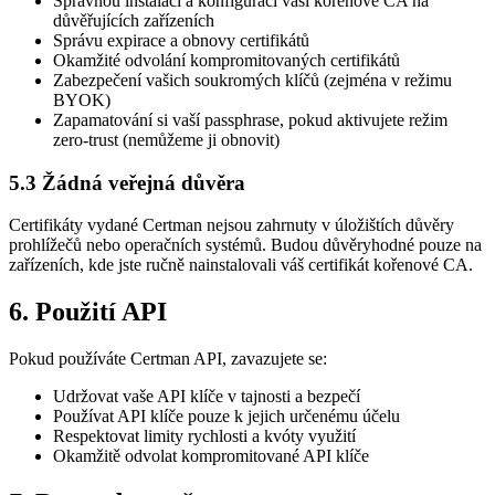
Správnou instalaci a konfiguraci vaší kořenové CA na
důvěřujících zařízeních
Správu expirace a obnovy certifikátů
Okamžité odvolání kompromitovaných certifikátů
Zabezpečení vašich soukromých klíčů (zejména v režimu
BYOK)
Zapamatování si vaší passphrase, pokud aktivujete režim
zero-trust (nemůžeme ji obnovit)
5.3 Žádná veřejná důvěra
Certifikáty vydané Certman nejsou zahrnuty v úložištích důvěry
prohlížečů nebo operačních systémů. Budou důvěryhodné pouze na
zařízeních, kde jste ručně nainstalovali váš certifikát kořenové CA.
6. Použití API
Pokud používáte Certman API, zavazujete se:
Udržovat vaše API klíče v tajnosti a bezpečí
Používat API klíče pouze k jejich určenému účelu
Respektovat limity rychlosti a kvóty využití
Okamžitě odvolat kompromitované API klíče