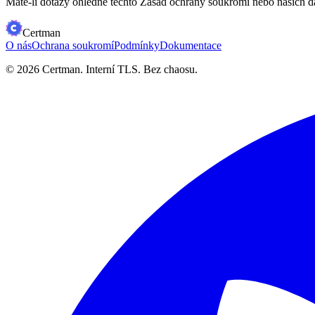
Máte-li dotazy ohledně těchto Zásad ochrany soukromí nebo našich da
Certman
O nás
Ochrana soukromí
Podmínky
Dokumentace
© 2026 Certman.
Interní TLS. Bez chaosu.