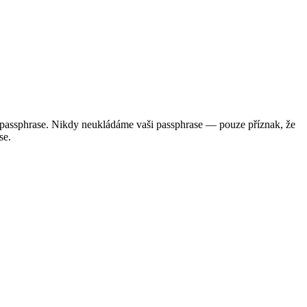
í passphrase. Nikdy neukládáme vaši passphrase — pouze příznak, že
se.