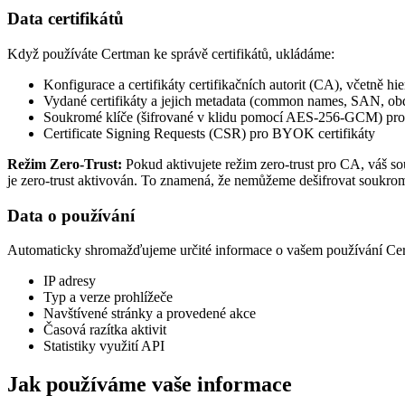
Data certifikátů
Když používáte Certman ke správě certifikátů, ukládáme:
Konfigurace a certifikáty certifikačních autorit (CA), včetně hi
Vydané certifikáty a jejich metadata (common names, SAN, obd
Soukromé klíče (šifrované v klidu pomocí AES-256-GCM) pro 
Certificate Signing Requests (CSR) pro BYOK certifikáty
Režim Zero-Trust:
Pokud aktivujete režim zero-trust pro CA, váš s
je zero-trust aktivován. To znamená, že nemůžeme dešifrovat soukrom
Data o používání
Automaticky shromažďujeme určité informace o vašem používání Ce
IP adresy
Typ a verze prohlížeče
Navštívené stránky a provedené akce
Časová razítka aktivit
Statistiky využití API
Jak používáme vaše informace