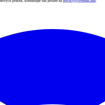
tových praktik, kontaktujte nás prosím na
privacy@certman.app
.