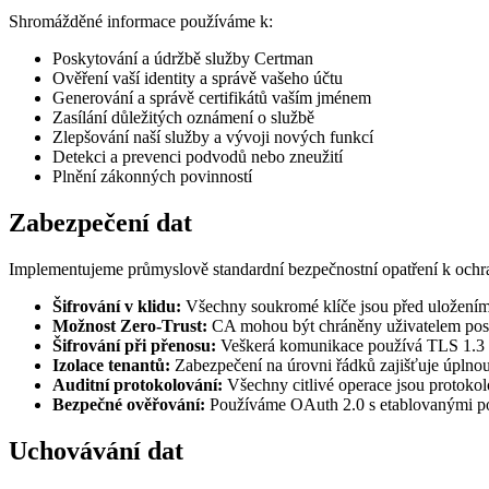
Shromážděné informace používáme k:
Poskytování a údržbě služby Certman
Ověření vaší identity a správě vašeho účtu
Generování a správě certifikátů vaším jménem
Zasílání důležitých oznámení o službě
Zlepšování naší služby a vývoji nových funkcí
Detekci a prevenci podvodů nebo zneužití
Plnění zákonných povinností
Zabezpečení dat
Implementujeme průmyslově standardní bezpečnostní opatření k ochra
Šifrování v klidu:
Všechny soukromé klíče jsou před uložení
Možnost Zero-Trust:
CA mohou být chráněny uživatelem posk
Šifrování při přenosu:
Veškerá komunikace používá TLS 1.3
Izolace tenantů:
Zabezpečení na úrovni řádků zajišťuje úplnou
Auditní protokolování:
Všechny citlivé operace jsou protok
Bezpečné ověřování:
Používáme OAuth 2.0 s etablovanými pos
Uchovávání dat