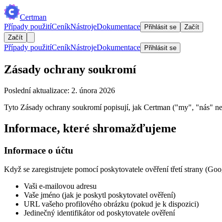
Certman
Případy použití
Ceník
Nástroje
Dokumentace
Přihlásit se
Začít
Začít
Případy použití
Ceník
Nástroje
Dokumentace
Přihlásit se
Zásady ochrany soukromí
Poslední aktualizace: 2. února 2026
Tyto Zásady ochrany soukromí popisují, jak Certman ("my", "nás" neb
Informace, které shromažďujeme
Informace o účtu
Když se zaregistrujete pomocí poskytovatele ověření třetí strany (G
Vaši e-mailovou adresu
Vaše jméno (jak je poskytl poskytovatel ověření)
URL vašeho profilového obrázku (pokud je k dispozici)
Jedinečný identifikátor od poskytovatele ověření