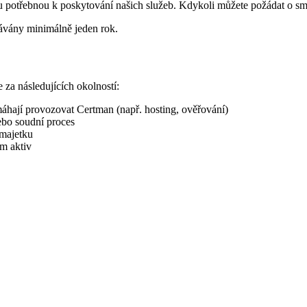
 potřebnou k poskytování našich služeb. Kdykoli můžete požádat o sma
ávány minimálně jeden rok.
za následujících okolností:
máhají provozovat Certman (např. hosting, ověřování)
ebo soudní proces
 majetku
em aktiv