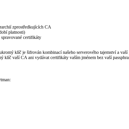
erarchií zprostředkujících CA
obí platnosti)
spravované certifikáty
oukromý klíč je šifrován kombinací našeho serverového tajemství a vaš
ý klíč vaší CA ani vydávat certifikáty vaším jménem bez vaší passphra
rtman: