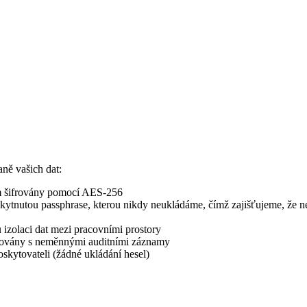
ně vašich dat:
m šifrovány pomocí AES-256
ytnutou passphrase, kterou nikdy neukládáme, čímž zajišťujeme, že
 izolaci dat mezi pracovními prostory
olovány s neměnnými auditními záznamy
kytovateli (žádné ukládání hesel)