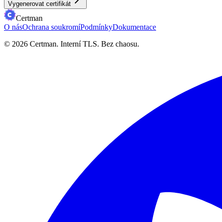
Vygenerovat certifikát
Certman
O nás
Ochrana soukromí
Podmínky
Dokumentace
© 2026 Certman.
Interní TLS. Bez chaosu.