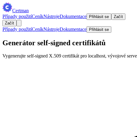
Certman
Případy použití
Ceník
Nástroje
Dokumentace
Přihlásit se
Začít
Začít
Případy použití
Ceník
Nástroje
Dokumentace
Přihlásit se
Generátor self-signed certifikátů
Vygenerujte self-signed X.509 certifikát pro localhost, vývojové serv